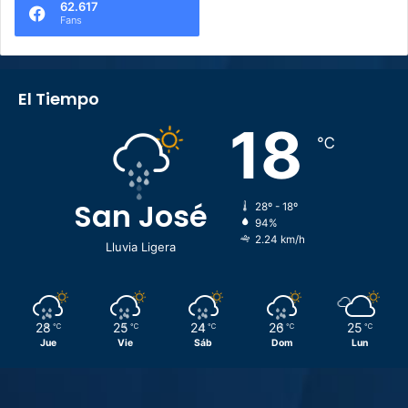
62.617
Fans
El Tiempo
18
℃
San José
28º - 18º
94%
2.24 km/h
Lluvia Ligera
28
25
24
26
25
℃
℃
℃
℃
℃
Jue
Vie
Sáb
Dom
Lun