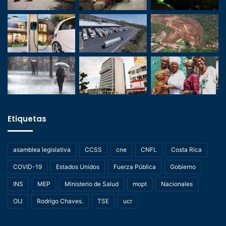
Etiquetas
asamblea legislativa
CCSS
cne
CNFL
Costa Rica
COVID-19
Estados Unidos
Fuerza Pública
Gobierno
INS
MEP
Ministerio de Salud
mopt
Nacionales
OIJ
Rodrigo Chaves.
TSE
ucr