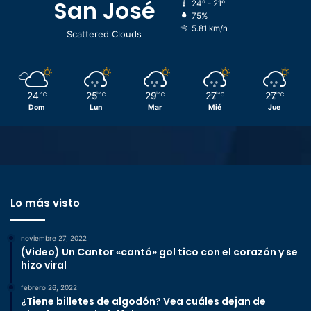
San José
24º - 21º
75%
5.81 km/h
Scattered Clouds
24
25
29
27
27
℃
℃
℃
℃
℃
Dom
Lun
Mar
Mié
Jue
Lo más visto
noviembre 27, 2022
(Video) Un Cantor «cantó» gol tico con el corazón y se
hizo viral
febrero 26, 2022
¿Tiene billetes de algodón? Vea cuáles dejan de