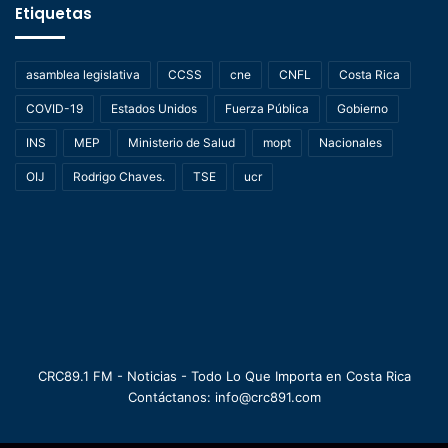
Etiquetas
asamblea legislativa
CCSS
cne
CNFL
Costa Rica
COVID-19
Estados Unidos
Fuerza Pública
Gobierno
INS
MEP
Ministerio de Salud
mopt
Nacionales
OIJ
Rodrigo Chaves.
TSE
ucr
CRC89.1 FM - Noticias - Todo Lo Que Importa en Costa Rica
Contáctanos: info@crc891.com