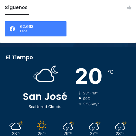
Síguenos
62.663
Fans
El Tiempo
20
℃
San José
23º - 19º
90%
3.58 km/h
Scattered Clouds
23
25
29
27
28
℃
℃
℃
℃
℃