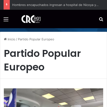
Hombres encapuchados ingresan a hospital de Nicoya y matan a paciente a balazos
Menú
B
Inicio
/
Partido Popular Europeo
Partido Popular
Europeo