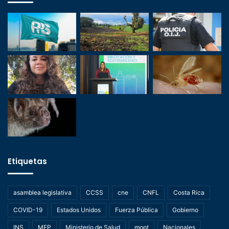
Etiquetas
asamblea legislativa
CCSS
cne
CNFL
Costa Rica
COVID-19
Estados Unidos
Fuerza Pública
Gobierno
INS
MEP
Ministerio de Salud
mopt
Nacionales