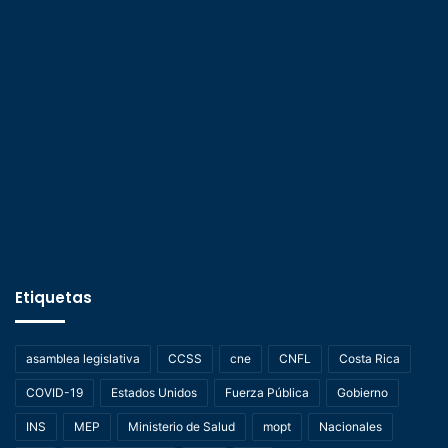
Etiquetas
asamblea legislativa
CCSS
cne
CNFL
Costa Rica
COVID-19
Estados Unidos
Fuerza Pública
Gobierno
INS
MEP
Ministerio de Salud
mopt
Nacionales