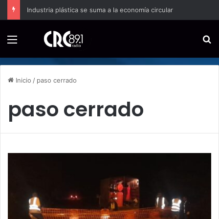
Industria plástica se suma a la economía circular
Menú
B
Inicio
/
paso cerrado
paso cerrado