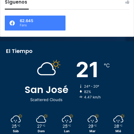
Síguenos
62.645
Fans
El Tiempo
21
℃
San José
24º - 20º
82%
4.47 km/h
Scattered Clouds
25
27
25
29
28
℃
℃
℃
℃
℃
Sáb
Dom
Lun
Mar
Mié