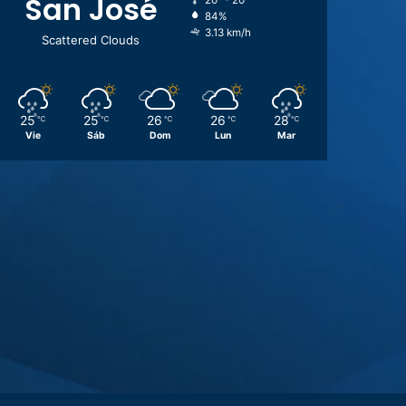
San José
20º - 20º
84%
3.13 km/h
Scattered Clouds
25
25
26
26
28
℃
℃
℃
℃
℃
Vie
Sáb
Dom
Lun
Mar