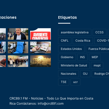
zaciones
Etiquetas
asamblea legislativa
CCSS
CNFL
Costa Rica
COVID-
Estados Unidos
Fuerza Pública
Gobierno
INS
MEP
Ministerio de Salud
mopt
Nacionales
OIJ
Rodrigo C
TSE
ucr
CRC89.1 FM - Noticias - Todo Lo Que Importa en Costa
Rica Contáctanos: info@crc891.com