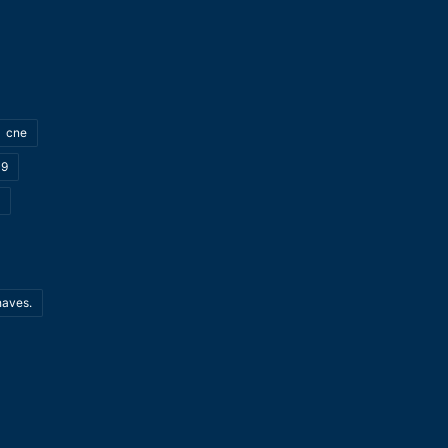
cne
19
haves.