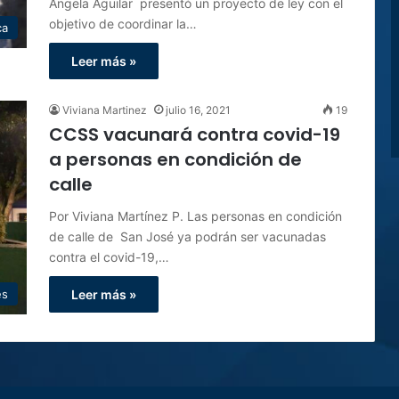
Ángela Aguilar presentó un proyecto de ley con el
objetivo de coordinar la…
ca
Leer más »
Viviana Martinez
julio 16, 2021
19
CCSS vacunará contra covid-19
a personas en condición de
calle
Por Viviana Martínez P. Las personas en condición
de calle de San José ya podrán ser vacunadas
contra el covid-19,…
es
Leer más »