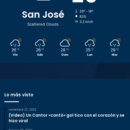
San José
26º - 18º
83%
3.2 km/h
Scattered Clouds
26
26
28
25
29
℃
℃
℃
℃
℃
Vie
Sáb
Dom
Lun
Mar
Lo más visto
noviembre 27, 2022
(Video) Un Cantor «cantó» gol tico con el corazón y se
hizo viral
febrero 26, 2022