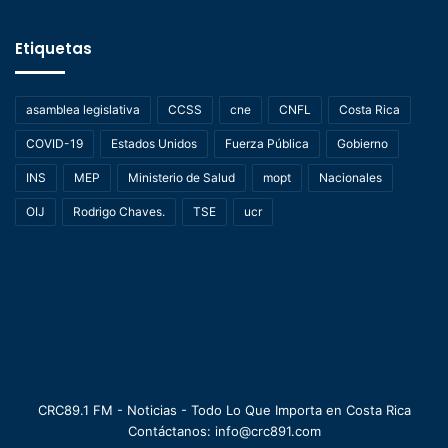
Etiquetas
asamblea legislativa
CCSS
cne
CNFL
Costa Rica
COVID-19
Estados Unidos
Fuerza Pública
Gobierno
INS
MEP
Ministerio de Salud
mopt
Nacionales
OIJ
Rodrigo Chaves.
TSE
ucr
CRC89.1 FM - Noticias - Todo Lo Que Importa en Costa Rica
Contáctanos: info@crc891.com