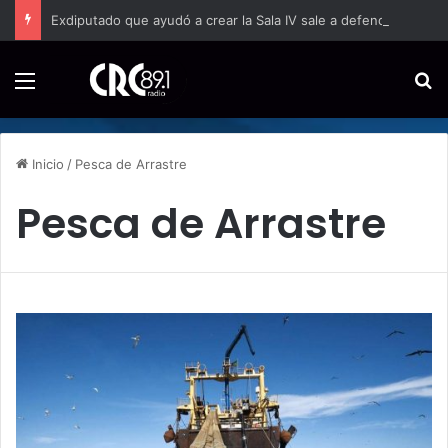
Exdiputado que ayudó a crear la Sala IV sale a defenderla y afirma que Costa Rica vive un intento por debilitar sus instituciones
Menú
B
Inicio
/
Pesca de Arrastre
Pesca de Arrastre