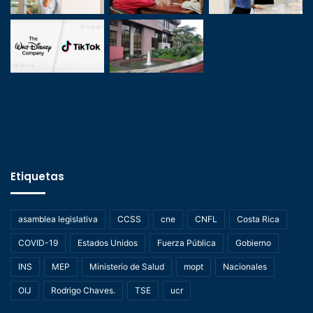
Etiquetas
asamblea legislativa
CCSS
cne
CNFL
Costa Rica
COVID-19
Estados Unidos
Fuerza Pública
Gobierno
INS
MEP
Ministerio de Salud
mopt
Nacionales
OIJ
Rodrigo Chaves.
TSE
ucr