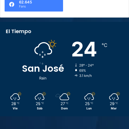
62.645
Fans
El Tiempo
24
℃
San José
28º - 24º
69%
3.1 km/h
Rain
28
25
27
25
29
℃
℃
℃
℃
℃
Vie
Sáb
Dom
Lun
Mar