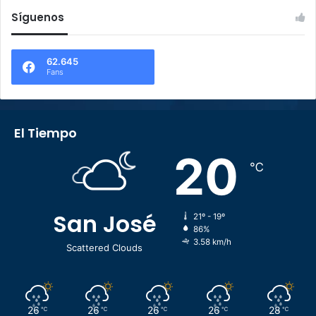
Síguenos
62.645
Fans
El Tiempo
20
℃
San José
21º - 19º
86%
3.58 km/h
Scattered Clouds
26
26
26
26
28
℃
℃
℃
℃
℃