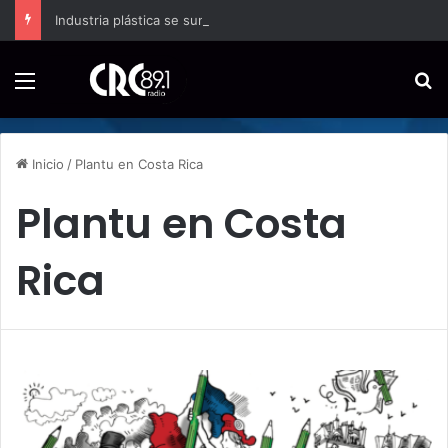
Industria plástica se suma a la economía circular
Menú
B
Inicio
/
Plantu en Costa Rica
Plantu en Costa
Rica