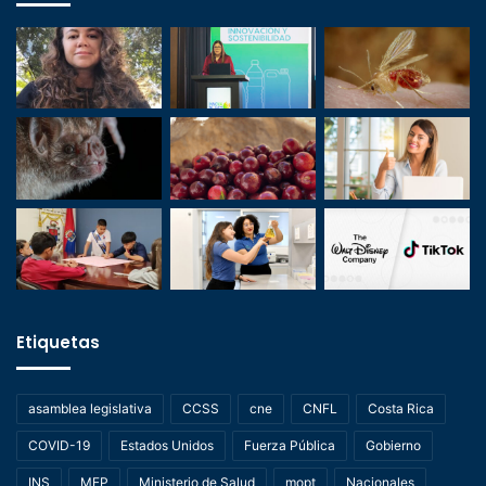
Etiquetas
asamblea legislativa
CCSS
cne
CNFL
Costa Rica
COVID-19
Estados Unidos
Fuerza Pública
Gobierno
INS
MEP
Ministerio de Salud
mopt
Nacionales