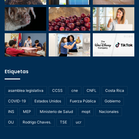
Etiquetas
asamblea legislativa
CCSS
cne
CNFL
Costa Rica
COVID-19
Estados Unidos
Fuerza Pública
Gobierno
INS
MEP
Ministerio de Salud
mopt
Nacionales
OIJ
Rodrigo Chaves.
TSE
ucr