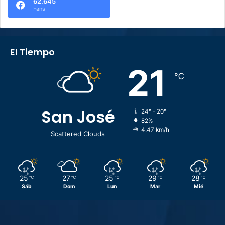
62.645
Fans
El Tiempo
21
℃
San José
24º - 20º
82%
4.47 km/h
Scattered Clouds
25
27
25
29
28
℃
℃
℃
℃
℃
Sáb
Dom
Lun
Mar
Mié