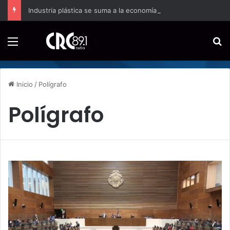
Industria plástica se suma a la economía circular
Menú
B
Inicio
/
Polígrafo
Polígrafo