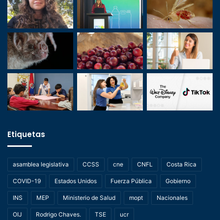
Etiquetas
asamblea legislativa
CCSS
cne
CNFL
Costa Rica
COVID-19
Estados Unidos
Fuerza Pública
Gobierno
INS
MEP
Ministerio de Salud
mopt
Nacionales
OIJ
Rodrigo Chaves.
TSE
ucr