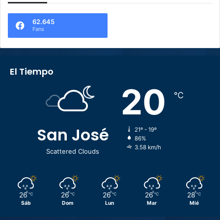
62.645
Fans
El Tiempo
20
℃
San José
21º - 19º
86%
3.58 km/h
Scattered Clouds
26
26
26
26
28
℃
℃
℃
℃
℃
Sáb
Dom
Lun
Mar
Mié