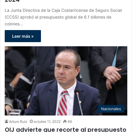
La Junta Directiva de la Caja Costarricense de Seguro Social
(CCSS) aprobó el presupuesto global de 6.1 billones de
colones…
Leer más »
Nacionales
Arturo Ruiz
octubre 11, 2022
46
OIJ advierte que recorte al presupuesto