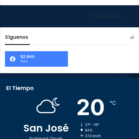
Página siguiente
Síguenos
62.645
Fans
El Tiempo
20
℃
San José
21º - 19º
84%
3.13 km/h
Scattered Clouds