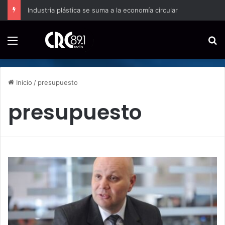
Industria plástica se suma a la economía circular
Menú
B
Inicio
/
presupuesto
presupuesto