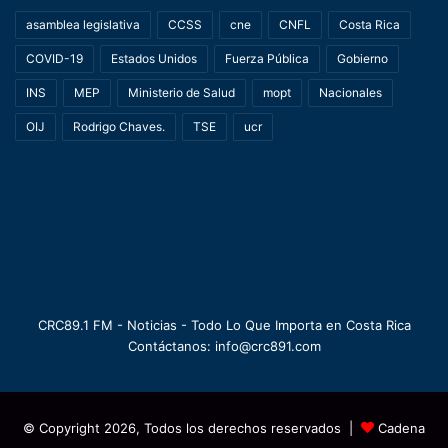
asamblea legislativa
CCSS
cne
CNFL
Costa Rica
COVID-19
Estados Unidos
Fuerza Pública
Gobierno
INS
MEP
Ministerio de Salud
mopt
Nacionales
OIJ
Rodrigo Chaves.
TSE
ucr
CRC89.1 FM - Noticias - Todo Lo Que Importa en Costa Rica
Contáctanos: info@crc891.com
© Copyright 2026, Todos los derechos reservados |
Cadena