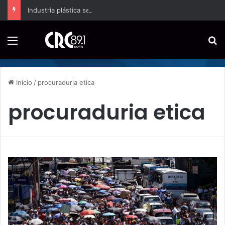
Industria plástica se suma a la economía circular
Menú
B
Inicio
/
procuraduria etica
procuraduria etica