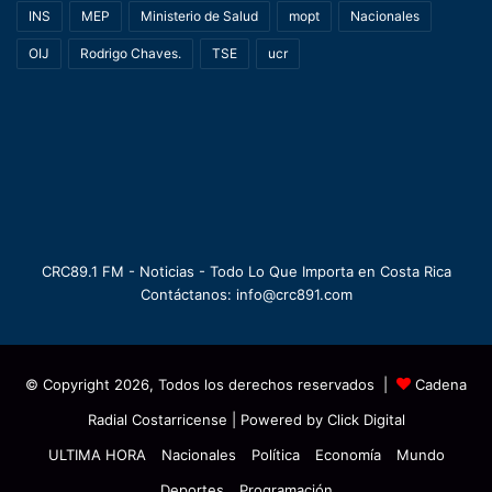
INS
MEP
Ministerio de Salud
mopt
Nacionales
OIJ
Rodrigo Chaves.
TSE
ucr
CRC89.1 FM - Noticias - Todo Lo Que Importa en Costa Rica
Contáctanos: info@crc891.com
© Copyright 2026, Todos los derechos reservados |
Cadena
Radial Costarricense
| Powered by
Click Digital
ULTIMA HORA
Nacionales
Política
Economía
Mundo
Deportes
Programación