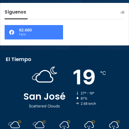
Síguenos
62.660
Fans
El Tiempo
19
℃
San José
27º - 19º
87%
2.68 km/h
Scattered Clouds