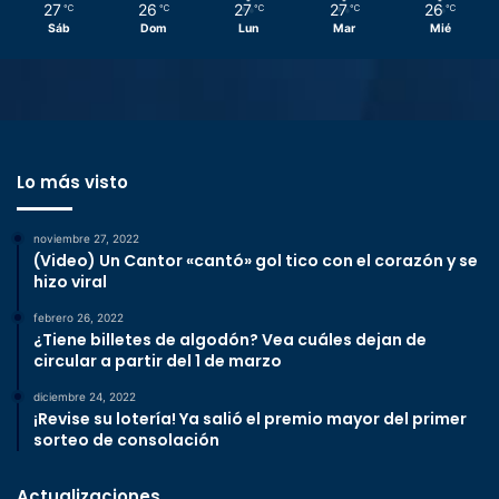
27
26
27
27
26
℃
℃
℃
℃
℃
Sáb
Dom
Lun
Mar
Mié
Lo más visto
noviembre 27, 2022
(Video) Un Cantor «cantó» gol tico con el corazón y se
hizo viral
febrero 26, 2022
¿Tiene billetes de algodón? Vea cuáles dejan de
circular a partir del 1 de marzo
diciembre 24, 2022
¡Revise su lotería! Ya salió el premio mayor del primer
sorteo de consolación
Actualizaciones