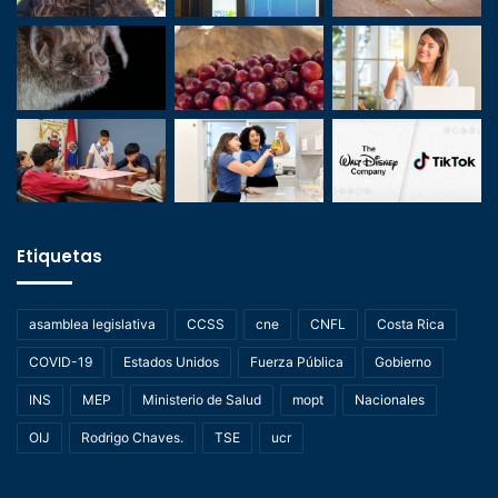
Etiquetas
asamblea legislativa
CCSS
cne
CNFL
Costa Rica
COVID-19
Estados Unidos
Fuerza Pública
Gobierno
INS
MEP
Ministerio de Salud
mopt
Nacionales
OIJ
Rodrigo Chaves.
TSE
ucr