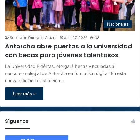
Nacionales
Sebastian Quesada Orozco
abril 27, 2026
38
Antorcha abre puertas a la universidad
con becas para jóvenes talentosos
La Universidad Fidélitas, otorgará becas vinculadas al
concurso colegial de Antorcha en formación digital. En esta
nueva edición la institución…
Leer más »
Síguenos