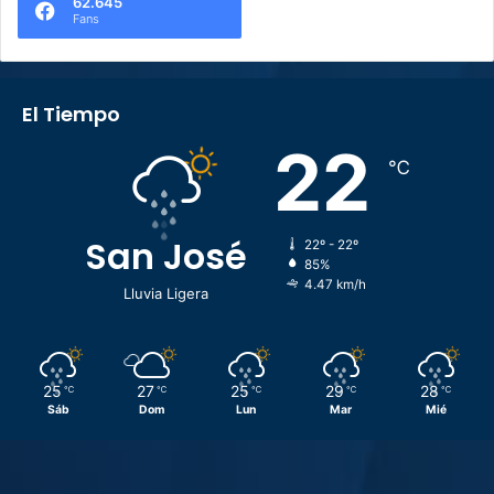
62.645
Fans
El Tiempo
22
℃
San José
22º - 22º
85%
4.47 km/h
Lluvia Ligera
25
27
25
29
28
℃
℃
℃
℃
℃
Sáb
Dom
Lun
Mar
Mié