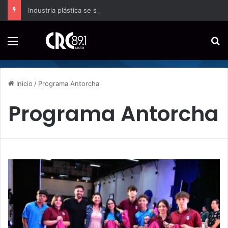
Industria plástica se suma a la economía circular
Menú
B
Inicio
/
Programa Antorcha
Programa Antorcha