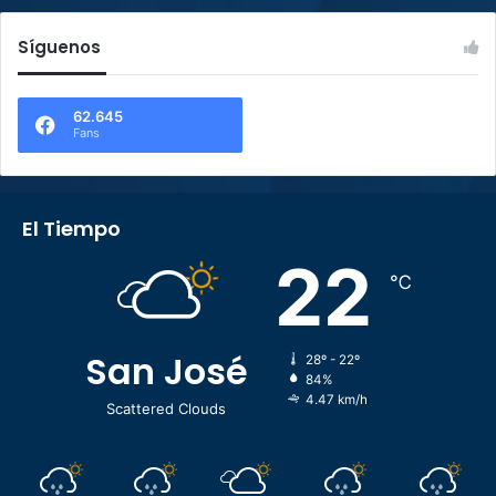
Síguenos
62.645
Fans
El Tiempo
22
℃
San José
28º - 22º
84%
4.47 km/h
Scattered Clouds