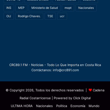
INS
MEP
Ministerio de Salud
mopt
Nacionales
OIJ
Rodrigo Chaves.
TSE
ucr
CRC89.1 FM - Noticias - Todo Lo Que Importa en Costa Rica
Contáctanos: info@crc891.com
© Copyright 2026, Todos los derechos reservados |
Cadena
Radial Costarricense
| Powered by
Click Digital
ULTIMA HORA
Nacionales
Política
Economía
Mundo