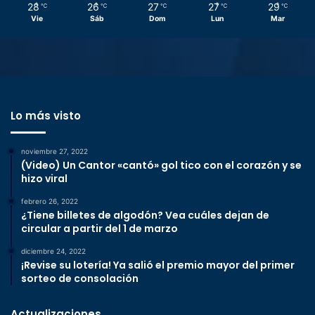
28
26
27
27
29
℃
℃
℃
℃
℃
Vie
Sáb
Dom
Lun
Mar
Lo más visto
noviembre 27, 2022
(Video) Un Cantor «cantó» gol tico con el corazón y se
hizo viral
febrero 26, 2022
¿Tiene billetes de algodón? Vea cuáles dejan de
circular a partir del 1 de marzo
diciembre 24, 2022
¡Revise su lotería! Ya salió el premio mayor del primer
sorteo de consolación
Actualizaciones