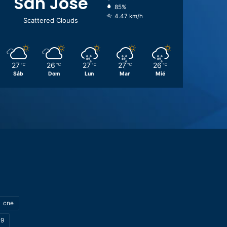
San José
85%
4.47 km/h
Scattered Clouds
27
26
27
27
26
℃
℃
℃
℃
℃
Sáb
Dom
Lun
Mar
Mié
cne
19