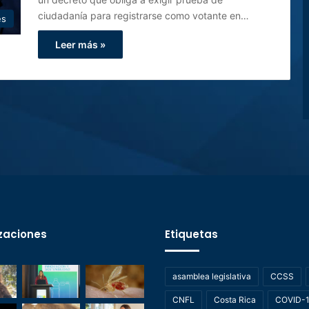
ciudadanía para registrarse como votante en…
es
Leer más »
zaciones
Etiquetas
asamblea legislativa
CCSS
CNFL
Costa Rica
COVID-