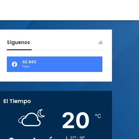
Síguenos
62.645
Fans
El Tiempo
20
℃
27º - 19º