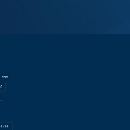
cne
19
haves.