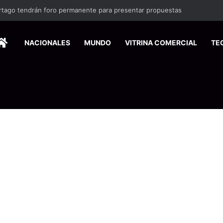
UCR crean tecnología que limpia aguas residuales con hongos
HOME
NACIONALES
MUNDO
VITRINA COMERCIAL
TE