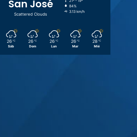
San José
21º - 19º
84%
3.13 km/h
Scattered Clouds
26
26
26
26
28
℃
℃
℃
℃
℃
Sáb
Dom
Lun
Mar
Mié