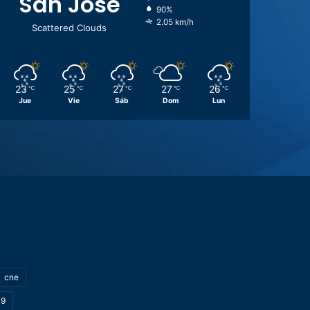
San José
90%
2.05 km/h
Scattered Clouds
23
25
27
27
26
℃
℃
℃
℃
℃
Jue
Vie
Sáb
Dom
Lun
cne
19