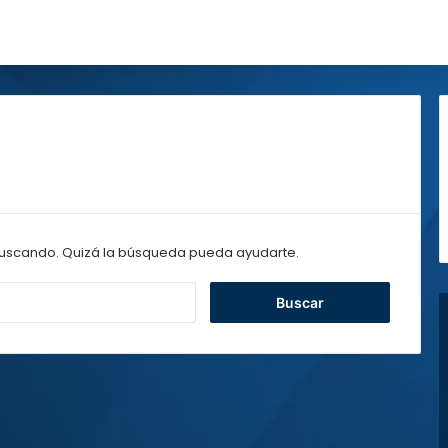
uscando. Quizá la búsqueda pueda ayudarte.
B
u
s
c
a
r
: