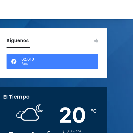
Síguenos
62.610
Fans
El Tiempo
20
℃
21º - 20º