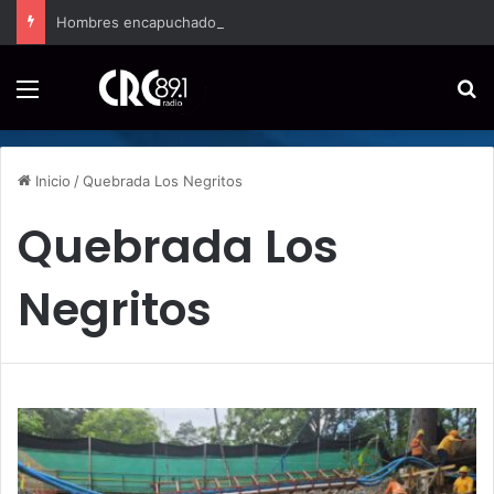
Hombres encapuchados ingresan a hospital de Nicoya y matan a paciente a balazos
Menú
B
Inicio
/
Quebrada Los Negritos
Quebrada Los
Negritos