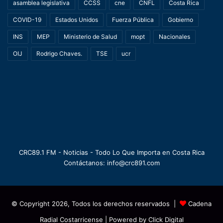
asamblea legislativa
CCSS
cne
CNFL
Costa Rica
COVID-19
Estados Unidos
Fuerza Pública
Gobierno
INS
MEP
Ministerio de Salud
mopt
Nacionales
OIJ
Rodrigo Chaves.
TSE
ucr
CRC89.1 FM - Noticias - Todo Lo Que Importa en Costa Rica
Contáctanos: info@crc891.com
© Copyright 2026, Todos los derechos reservados |
Cadena
Radial Costarricense
| Powered by
Click Digital