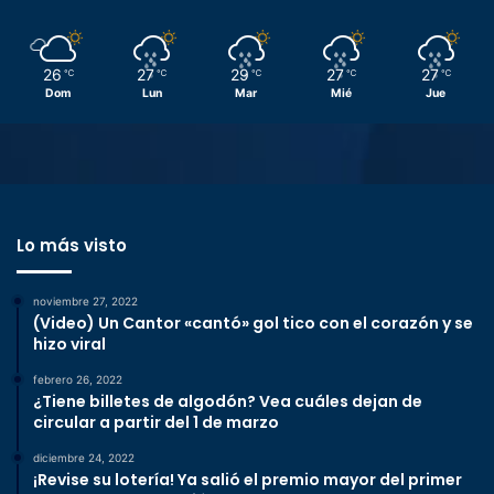
26
27
29
27
27
℃
℃
℃
℃
℃
Dom
Lun
Mar
Mié
Jue
Lo más visto
noviembre 27, 2022
(Video) Un Cantor «cantó» gol tico con el corazón y se
hizo viral
febrero 26, 2022
¿Tiene billetes de algodón? Vea cuáles dejan de
circular a partir del 1 de marzo
diciembre 24, 2022
¡Revise su lotería! Ya salió el premio mayor del primer