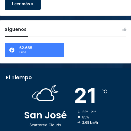
Leer más »
Síguenos
62.665
Fans
El Tiempo
21
℃
San José
22º - 21º
85%
2.68 km/h
Scattered Clouds