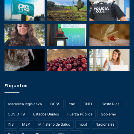
Etiquetas
asamblea legislativa
CCSS
cne
CNFL
Costa Rica
COVID-19
Estados Unidos
Fuerza Pública
Gobierno
INS
MEP
Ministerio de Salud
mopt
Nacionales