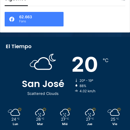
62.663
Fans
El Tiempo
20
℃
San José
20º - 19º
88%
4.02 km/h
Scattered Clouds
24
26
27
27
25
℃
℃
℃
℃
℃
Lun
Mar
Mié
Jue
Vie