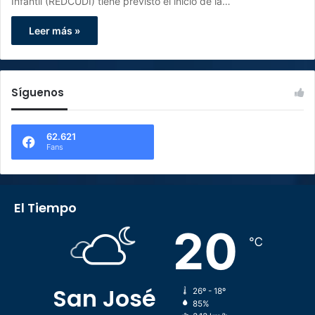
Infantil (REDCUDI) tiene previsto el inicio de la…
Leer más »
Síguenos
62.621
Fans
El Tiempo
20
℃
San José
26º - 18º
85%