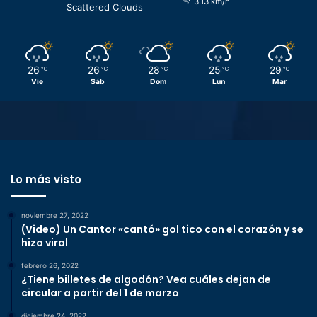
3.13 km/h
Scattered Clouds
26
26
28
25
29
℃
℃
℃
℃
℃
Vie
Sáb
Dom
Lun
Mar
Lo más visto
noviembre 27, 2022
(Video) Un Cantor «cantó» gol tico con el corazón y se
hizo viral
febrero 26, 2022
¿Tiene billetes de algodón? Vea cuáles dejan de
circular a partir del 1 de marzo
diciembre 24, 2022