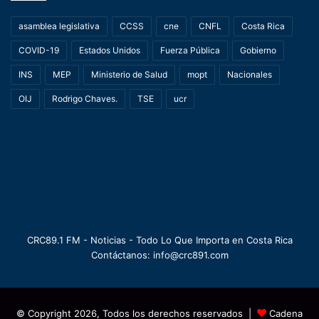
asamblea legislativa
CCSS
cne
CNFL
Costa Rica
COVID-19
Estados Unidos
Fuerza Pública
Gobierno
INS
MEP
Ministerio de Salud
mopt
Nacionales
OIJ
Rodrigo Chaves.
TSE
ucr
CRC89.1 FM - Noticias - Todo Lo Que Importa en Costa Rica
Contáctanos: info@crc891.com
© Copyright 2026, Todos los derechos reservados |
Cadena