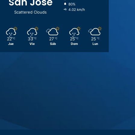
San José
80%
4.02 km/h
Scattered Clouds
22
33
27
25
25
℃
℃
℃
℃
℃
Jue
Vie
Sáb
Dom
Lun