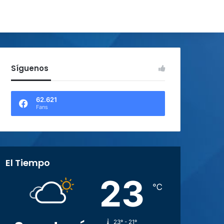
Síguenos
62.621
Fans
El Tiempo
23
℃
23º - 21º