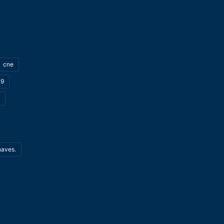
cne
19
haves.