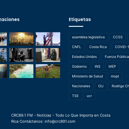
zaciones
Etiquetas
asamblea legislativa
CCSS
CNFL
Costa Rica
COVID-
Estados Unidos
Fuerza Pública
Gobierno
INS
MEP
Ministerio de Salud
mopt
Nacionales
OIJ
Rodrigo C
TSE
ucr
CRC89.1 FM - Noticias - Todo Lo Que Importa en Costa
Rica Contáctanos: info@crc891.com