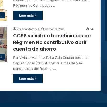
Régimen No Contributivo…
es
Leer más »
Viviana Martinez
marzo 10, 2021
14
CCSS solicita a beneficiarios de
Régimen No contributivo abrir
cuenta de ahorro
es
Por Viviana Martínez P. La Caja Costarricense de
Seguro Social (CCSS) solicita a más de 5 mil
pensionados del Régimen…
Leer más »