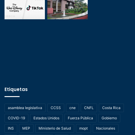
Etiquetas
asamblea legislativa
CCSS
cne
CNFL
Costa Rica
COVID-19
Estados Unidos
Fuerza Pública
Gobierno
INS
MEP
Ministerio de Salud
mopt
Nacionales