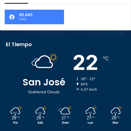
62.645
Fans
El Tiempo
22
℃
San José
28º - 22º
84%
4.47 km/h
Scattered Clouds
28
26
27
27
29
℃
℃
℃
℃
℃
Vie
Sáb
Dom
Lun
Mar