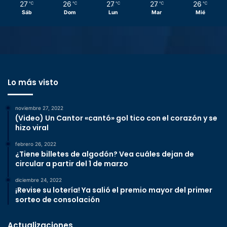
27
26
27
27
26
℃
℃
℃
℃
℃
Sáb
Dom
Lun
Mar
Mié
Lo más visto
noviembre 27, 2022
(Video) Un Cantor «cantó» gol tico con el corazón y se
hizo viral
febrero 26, 2022
¿Tiene billetes de algodón? Vea cuáles dejan de
circular a partir del 1 de marzo
diciembre 24, 2022
¡Revise su lotería! Ya salió el premio mayor del primer
sorteo de consolación
Actualizaciones