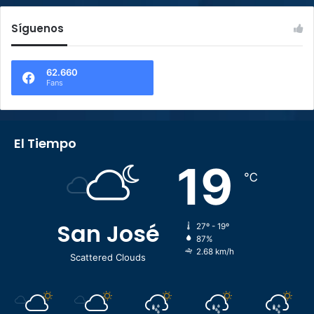
Síguenos
62.660
Fans
El Tiempo
19
℃
San José
27º - 19º
87%
2.68 km/h
Scattered Clouds