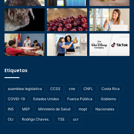
Etiquetas
asamblea legislativa
CCSS
cne
CNFL
Costa Rica
COVID-19
Estados Unidos
Fuerza Pública
Gobierno
INS
MEP
Ministerio de Salud
mopt
Nacionales
OIJ
Rodrigo Chaves.
TSE
ucr