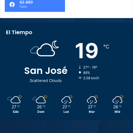
62.660
Fans
El Tiempo
19
℃
San José
27º - 19º
89%
3.58 km/h
Scattered Clouds
27
26
27
27
26
℃
℃
℃
℃
℃
Sáb
Dom
Lun
Mar
Mié