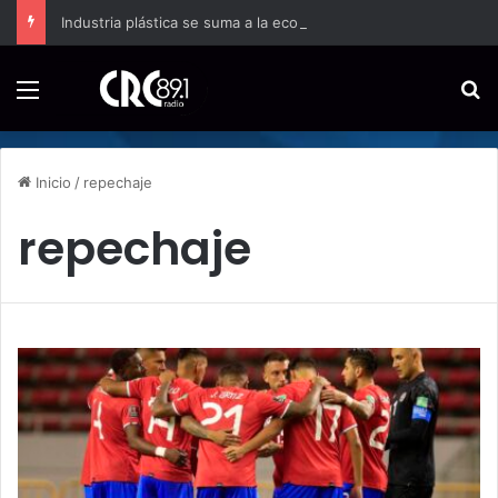
Industria plástica se suma a la economía circular
Menú
B
Inicio
/
repechaje
repechaje