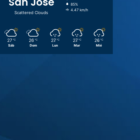
San José
85%
4.47 km/h
Scattered Clouds
27
26
27
27
26
℃
℃
℃
℃
℃
Sáb
Dom
Lun
Mar
Mié