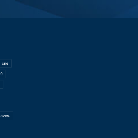
cne
19
haves.