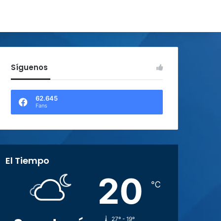
Síguenos
62.645
Fans
El Tiempo
20
℃
27º - 19º