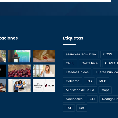
zaciones
Etiquetas
asamblea legislativa
CCSS
CNFL
Costa Rica
COVID-
Estados Unidos
Fuerza Pública
Gobierno
INS
MEP
Ministerio de Salud
mopt
Nacionales
OIJ
Rodrigo C
TSE
ucr