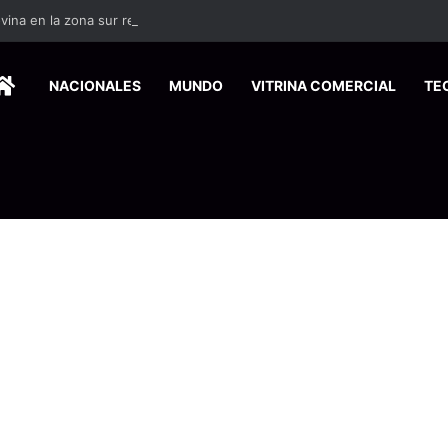
vina en la zona sur reactiva la alerta por mordeduras de murciélagos
HOME
NACIONALES
MUNDO
VITRINA COMERCIAL
TE