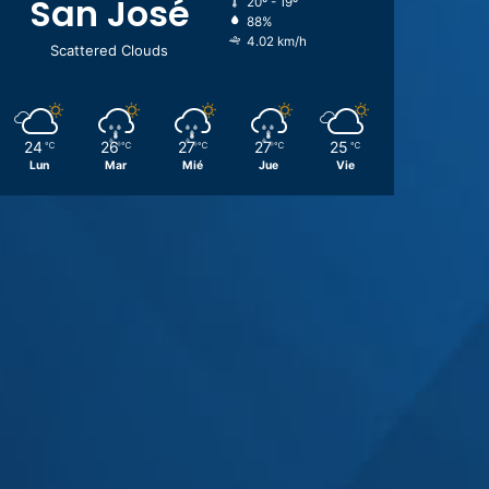
San José
20º - 19º
88%
4.02 km/h
Scattered Clouds
24
26
27
27
25
℃
℃
℃
℃
℃
Lun
Mar
Mié
Jue
Vie