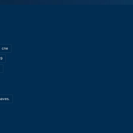
cne
19
haves.