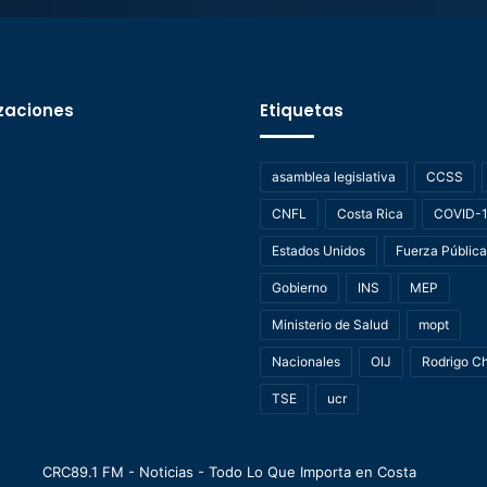
zaciones
Etiquetas
asamblea legislativa
CCSS
CNFL
Costa Rica
COVID-
Estados Unidos
Fuerza Pública
Gobierno
INS
MEP
Ministerio de Salud
mopt
Nacionales
OIJ
Rodrigo C
TSE
ucr
CRC89.1 FM - Noticias - Todo Lo Que Importa en Costa