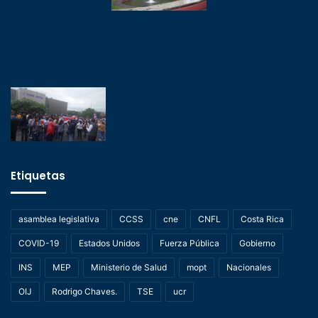
Etiquetas
asamblea legislativa
CCSS
cne
CNFL
Costa Rica
COVID-19
Estados Unidos
Fuerza Pública
Gobierno
INS
MEP
Ministerio de Salud
mopt
Nacionales
OIJ
Rodrigo Chaves.
TSE
ucr