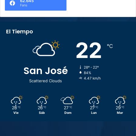
62.645
Fans
El Tiempo
22
℃
San José
28º - 22º
84%
4.47 km/h
Scattered Clouds
28
26
27
27
29
℃
℃
℃
℃
℃
Vie
Sáb
Dom
Lun
Mar