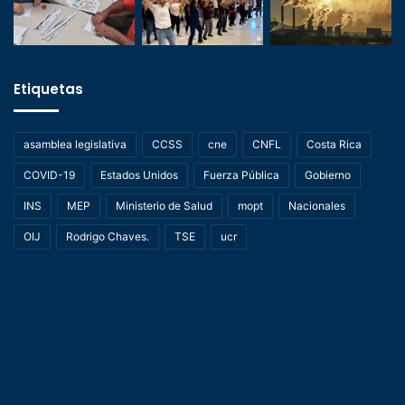
Etiquetas
asamblea legislativa
CCSS
cne
CNFL
Costa Rica
COVID-19
Estados Unidos
Fuerza Pública
Gobierno
INS
MEP
Ministerio de Salud
mopt
Nacionales
OIJ
Rodrigo Chaves.
TSE
ucr