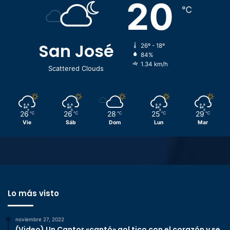
20
℃
San José
26º - 18º
84%
1.34 km/h
Scattered Clouds
26
26
28
25
29
℃
℃
℃
℃
℃
Vie
Sáb
Dom
Lun
Mar
Lo más visto
noviembre 27, 2022
(Video) Un Cantor «cantó» gol tico con el corazón y se