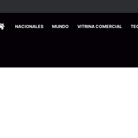
dos ingresan a hospital de Nicoya y matan a paciente a balazos
HOME
NACIONALES
MUNDO
VITRINA COMERCIAL
TE