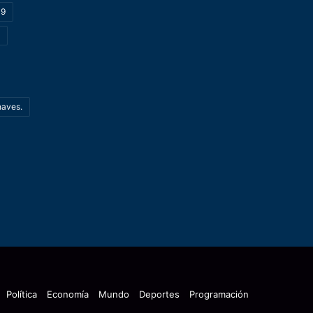
19
haves.
Política
Economía
Mundo
Deportes
Programación