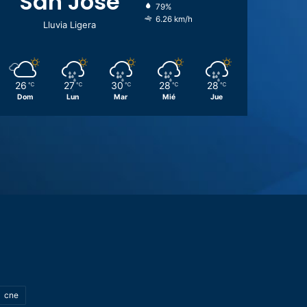
San José
79%
6.26 km/h
Lluvia Ligera
26
27
30
28
28
℃
℃
℃
℃
℃
Dom
Lun
Mar
Mié
Jue
cne