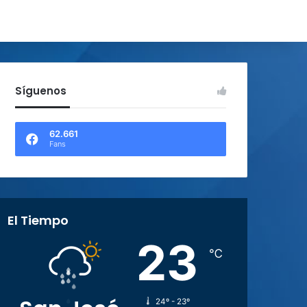
Síguenos
62.661
Fans
El Tiempo
23
℃
24º - 23º