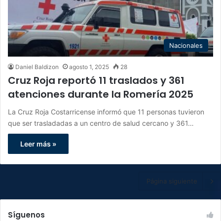
Nacionales
Daniel Baldizon
agosto 1, 2025
28
Cruz Roja reportó 11 traslados y 361
atenciones durante la Romería 2025
La Cruz Roja Costarricense informó que 11 personas tuvieron
que ser trasladadas a un centro de salud cercano y 361…
Leer más »
Página siguiente
Síguenos