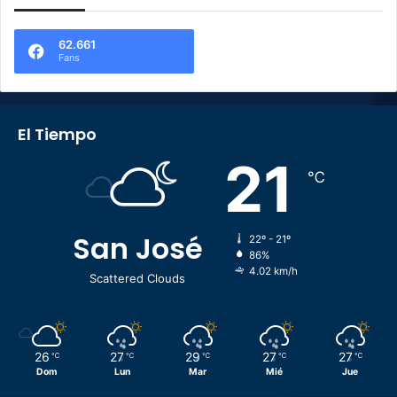
62.661
Fans
El Tiempo
21
℃
San José
22º - 21º
86%
4.02 km/h
Scattered Clouds
26
27
29
27
27
℃
℃
℃
℃
℃
Dom
Lun
Mar
Mié
Jue