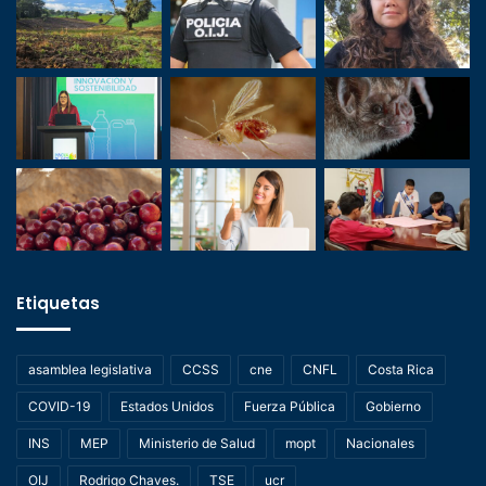
Etiquetas
asamblea legislativa
CCSS
cne
CNFL
Costa Rica
COVID-19
Estados Unidos
Fuerza Pública
Gobierno
INS
MEP
Ministerio de Salud
mopt
Nacionales
OIJ
Rodrigo Chaves.
TSE
ucr