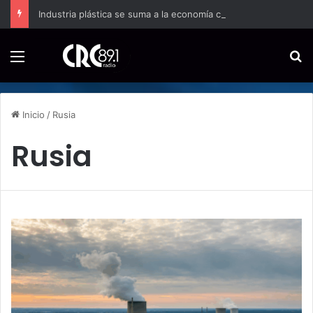
Industria plástica se suma a la economía circular
Menú
B
Inicio
/
Rusia
Rusia