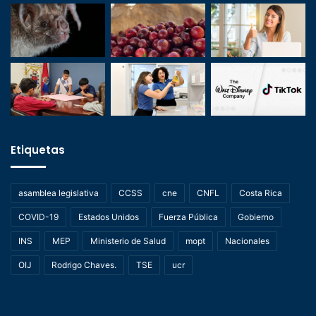
Etiquetas
asamblea legislativa
CCSS
cne
CNFL
Costa Rica
COVID-19
Estados Unidos
Fuerza Pública
Gobierno
INS
MEP
Ministerio de Salud
mopt
Nacionales
OIJ
Rodrigo Chaves.
TSE
ucr