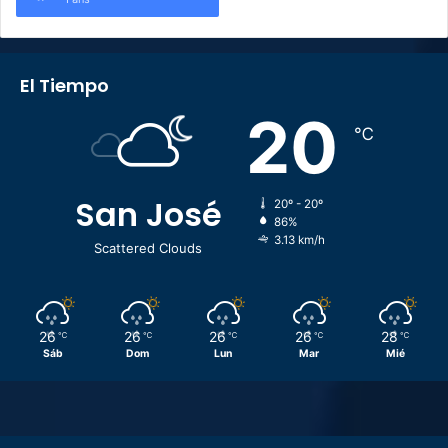
El Tiempo
20
℃
San José
20º - 20º
86%
3.13 km/h
Scattered Clouds
26
26
26
26
28
℃
℃
℃
℃
℃
Sáb
Dom
Lun
Mar
Mié