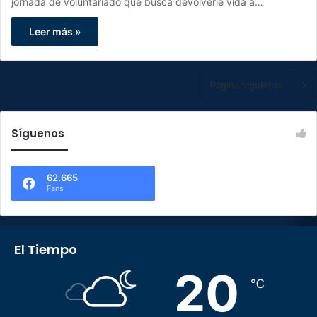
jornada de voluntariado que busca devolverle vida a…
Leer más »
Página siguiente
Síguenos
62.665
Fans
El Tiempo
20
℃