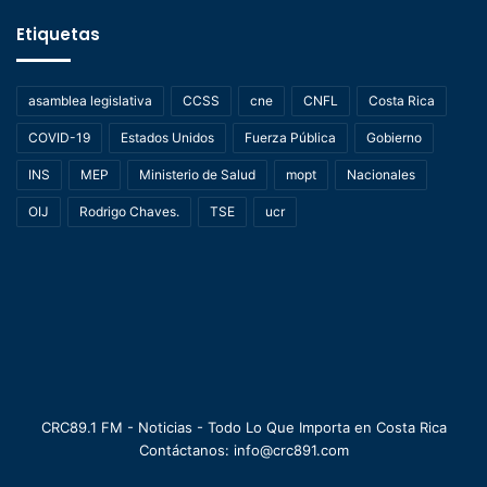
Etiquetas
asamblea legislativa
CCSS
cne
CNFL
Costa Rica
COVID-19
Estados Unidos
Fuerza Pública
Gobierno
INS
MEP
Ministerio de Salud
mopt
Nacionales
OIJ
Rodrigo Chaves.
TSE
ucr
CRC89.1 FM - Noticias - Todo Lo Que Importa en Costa Rica
Contáctanos: info@crc891.com