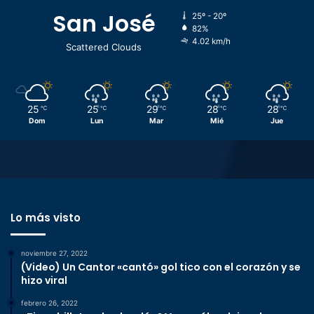
San José
25º - 20º
82%
4.02 km/h
Scattered Clouds
25
25
29
28
28
℃
℃
℃
℃
℃
Dom
Lun
Mar
Mié
Jue
Lo más visto
noviembre 27, 2022
(Video) Un Cantor «cantó» gol tico con el corazón y se
hizo viral
febrero 26, 2022