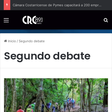
Cámara Costarricense de Pymes capacitará a 200 emprendedores para vender por internet
Menú
B
Inicio
/
Segundo debate
Segundo debate