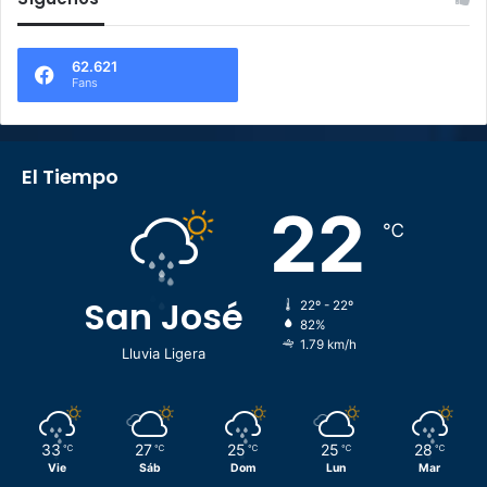
62.621
Fans
El Tiempo
22
℃
San José
22º - 22º
82%
1.79 km/h
Lluvia Ligera
33
27
25
25
28
℃
℃
℃
℃
℃
Vie
Sáb
Dom
Lun
Mar