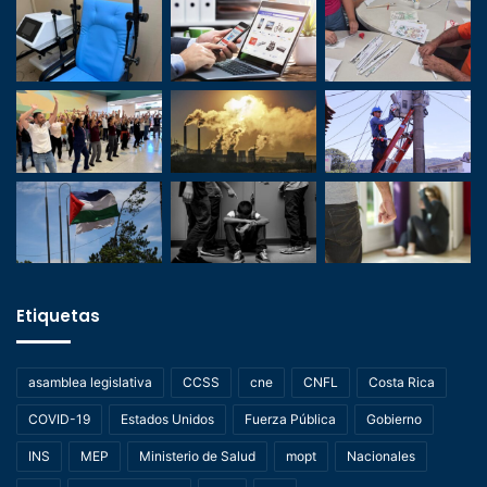
Etiquetas
asamblea legislativa
CCSS
cne
CNFL
Costa Rica
COVID-19
Estados Unidos
Fuerza Pública
Gobierno
INS
MEP
Ministerio de Salud
mopt
Nacionales