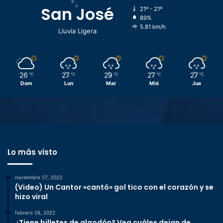
San José
21º - 21º
89%
5.81 km/h
Lluvia Ligera
26
27
29
27
27
℃
℃
℃
℃
℃
Dom
Lun
Mar
Mié
Jue
Lo más visto
noviembre 27, 2022
(Video) Un Cantor «cantó» gol tico con el corazón y se
hizo viral
febrero 26, 2022
¿Tiene billetes de algodón? Vea cuáles dejan de