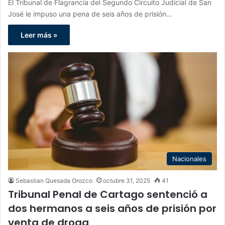
El Tribunal de Flagrancia del Segundo Circuito Judicial de San
José le impuso una pena de seis años de prisión…
Leer más »
Nacionales
Sebastian Quesada Orozco
octubre 31, 2025
41
Tribunal Penal de Cartago sentenció a
dos hermanos a seis años de prisión por
venta de droga