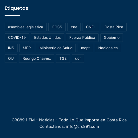
Etiquetas
asamblea legislativa
CCSS
cne
CNFL
Costa Rica
COVID-19
Estados Unidos
Fuerza Pública
Gobierno
INS
MEP
Ministerio de Salud
mopt
Nacionales
OIJ
Rodrigo Chaves.
TSE
ucr
CRC89.1 FM - Noticias - Todo Lo Que Importa en Costa Rica
Contáctanos: info@crc891.com