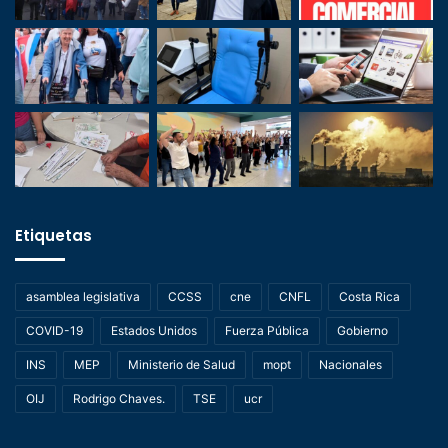
Etiquetas
asamblea legislativa
CCSS
cne
CNFL
Costa Rica
COVID-19
Estados Unidos
Fuerza Pública
Gobierno
INS
MEP
Ministerio de Salud
mopt
Nacionales
OIJ
Rodrigo Chaves.
TSE
ucr