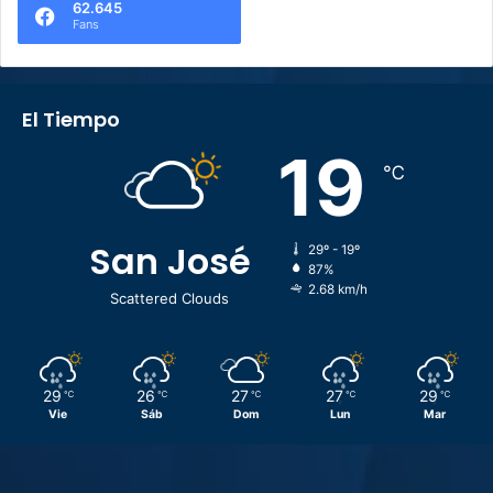
62.645
Fans
El Tiempo
19
℃
San José
29º - 19º
87%
2.68 km/h
Scattered Clouds
29
26
27
27
29
℃
℃
℃
℃
℃
Vie
Sáb
Dom
Lun
Mar