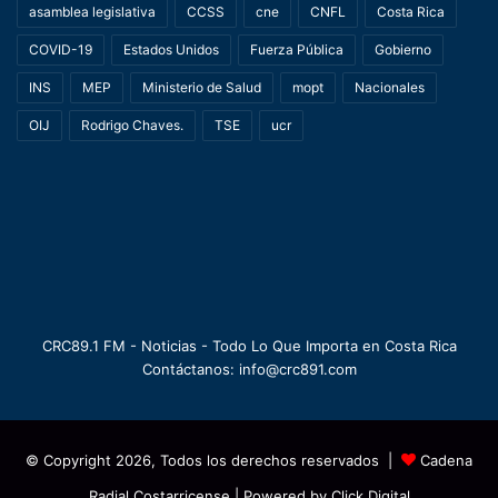
asamblea legislativa
CCSS
cne
CNFL
Costa Rica
COVID-19
Estados Unidos
Fuerza Pública
Gobierno
INS
MEP
Ministerio de Salud
mopt
Nacionales
OIJ
Rodrigo Chaves.
TSE
ucr
CRC89.1 FM - Noticias - Todo Lo Que Importa en Costa Rica
Contáctanos: info@crc891.com
© Copyright 2026, Todos los derechos reservados |
Cadena
Radial Costarricense
| Powered by
Click Digital