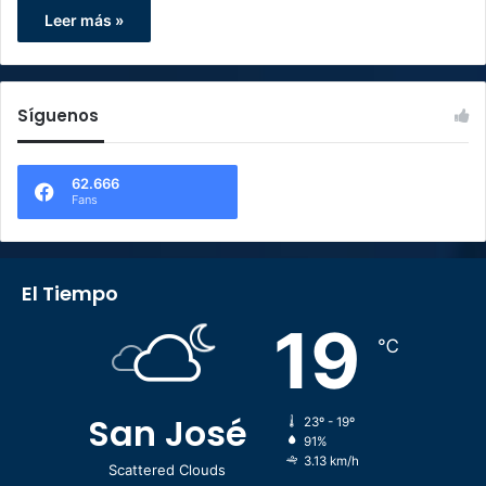
Leer más »
Síguenos
62.666
Fans
El Tiempo
19
℃
San José
23º - 19º
91%
3.13 km/h
Scattered Clouds