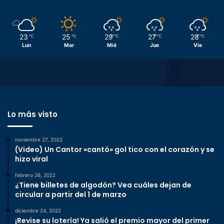
23
25
29
27
28
℃
℃
℃
℃
℃
Lun
Mar
Mié
Jue
Vie
Lo más visto
noviembre 27, 2022
(Video) Un Cantor «cantó» gol tico con el corazón y se
hizo viral
febrero 26, 2022
¿Tiene billetes de algodón? Vea cuáles dejan de
circular a partir del 1 de marzo
diciembre 24, 2022
¡Revise su lotería! Ya salió el premio mayor del primer