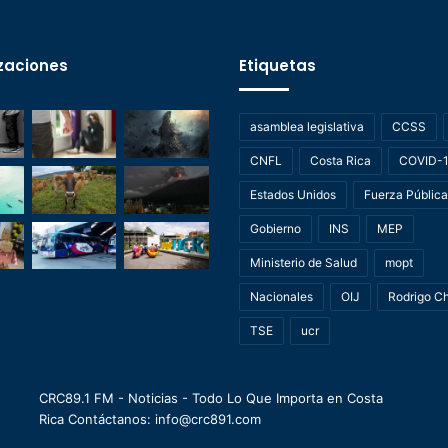
zaciones
Etiquetas
asamblea legislativa
CCSS
CNFL
Costa Rica
COVID-
Estados Unidos
Fuerza Pública
Gobierno
INS
MEP
Ministerio de Salud
mopt
Nacionales
OIJ
Rodrigo C
TSE
ucr
CRC89.1 FM - Noticias - Todo Lo Que Importa en Costa
Rica Contáctanos: info@crc891.com