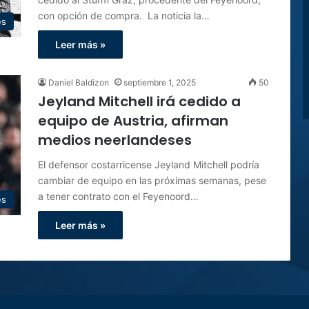
con opción de compra. La noticia la…
es
Leer más »
Daniel Baldizon
septiembre 1, 2025
50
Jeyland Mitchell irá cedido a
equipo de Austria, afirman
medios neerlandeses
El defensor costarricense Jeyland Mitchell podría
cambiar de equipo en las próximas semanas, pese
a tener contrato con el Feyenoord…
es
Leer más »