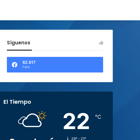
Síguenos
62.617
Fans
El Tiempo
22
℃
29º - 21º