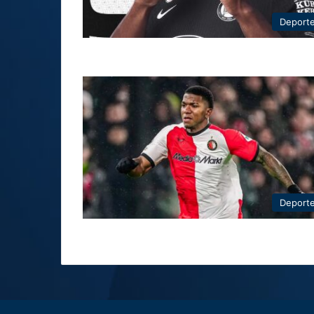
Deport
Deport