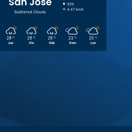
San José
83%
4.47 km/h
Scattered Clouds
29
25
25
23
25
℃
℃
℃
℃
℃
Jue
Vie
Sáb
Dom
Lun