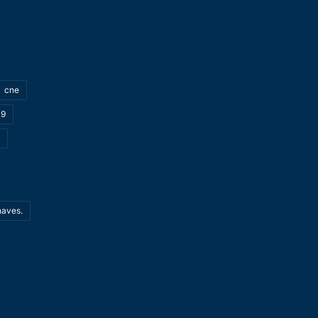
cne
19
haves.