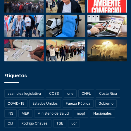
Etiquetas
asamblea legislativa
CCSS
cne
CNFL
Costa Rica
COVID-19
Estados Unidos
Fuerza Pública
Gobierno
INS
MEP
Ministerio de Salud
mopt
Nacionales
OIJ
Rodrigo Chaves.
TSE
ucr