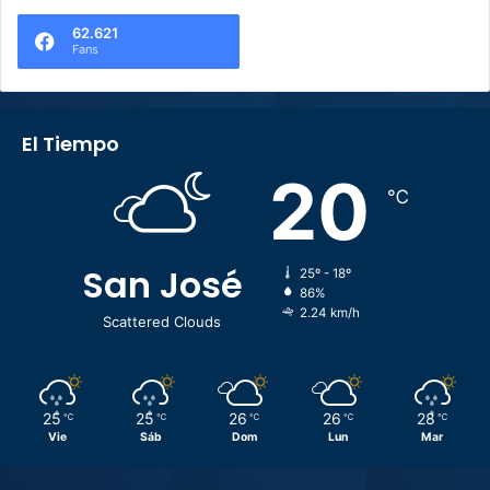
62.621
Fans
El Tiempo
20
℃
San José
25º - 18º
86%
2.24 km/h
Scattered Clouds
25
25
26
26
28
℃
℃
℃
℃
℃
Vie
Sáb
Dom
Lun
Mar