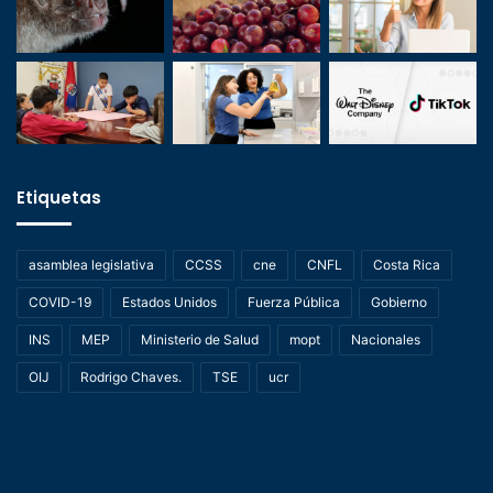
Etiquetas
asamblea legislativa
CCSS
cne
CNFL
Costa Rica
COVID-19
Estados Unidos
Fuerza Pública
Gobierno
INS
MEP
Ministerio de Salud
mopt
Nacionales
OIJ
Rodrigo Chaves.
TSE
ucr