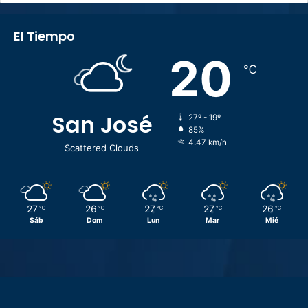
El Tiempo
20
℃
San José
27º - 19º
85%
4.47 km/h
Scattered Clouds
27
26
27
27
26
℃
℃
℃
℃
℃
Sáb
Dom
Lun
Mar
Mié