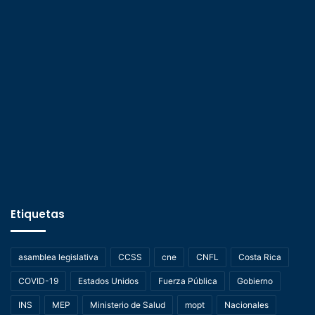
Etiquetas
asamblea legislativa
CCSS
cne
CNFL
Costa Rica
COVID-19
Estados Unidos
Fuerza Pública
Gobierno
INS
MEP
Ministerio de Salud
mopt
Nacionales