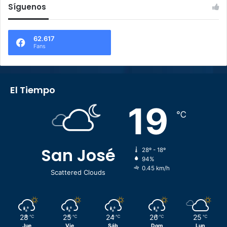
Síguenos
62.617
Fans
El Tiempo
19
℃
San José
28º - 18º
94%
0.45 km/h
Scattered Clouds
28
25
24
26
25
℃
℃
℃
℃
℃
Jue
Vie
Sáb
Dom
Lun