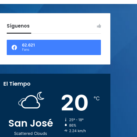
Síguenos
62.621
Fans
El Tiempo
20
℃
San José
25º - 18º
86%
2.24 km/h
Scattered Clouds