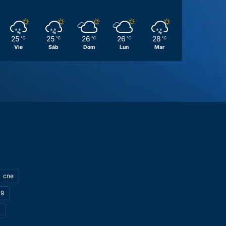
25
25
26
26
28
℃
℃
℃
℃
℃
Vie
Sáb
Dom
Lun
Mar
cne
19