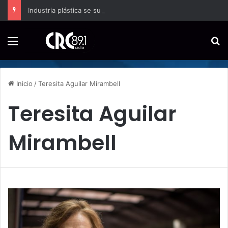
Industria plástica se suma a la economía circular
Menú
B
Inicio
/
Teresita Aguilar Mirambell
Teresita Aguilar
Mirambell