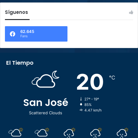
Síguenos
62.645
Fans
El Tiempo
20
℃
San José
27º - 19º
85%
4.47 km/h
Scattered Clouds