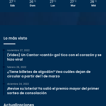
27
26
27
27
26
℃
℃
℃
℃
℃
Sáb
Dom
Lun
Mar
Mié
Lo más visto
noviembre 27, 2022
(Video) Un Cantor «cantó» gol tico con el corazón y se
hizo viral
febrero 26, 2022
¿Tiene billetes de algodón? Vea cuáles dejan de
circular a partir del 1 de marzo
diciembre 24, 2022
¡Revise su lotería! Ya salió el premio mayor del primer
sorteo de consolación
Actualizaciones