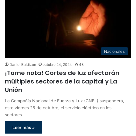
Nacionales
Daniel Baldizon
octubre 24, 2024
43
¡Tome nota! Cortes de luz afectarán
múltiples sectores de la capital y La
Unión
La Compañía Nacional de Fuerza y Luz (CNFL) suspenderá,
este viernes 25 de octubre, el servicio eléctrico en los
sectores…
Leer más »