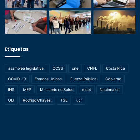
Etiquetas
asamblea legislativa
CCSS
cne
CNFL
Costa Rica
COVID-19
Estados Unidos
Fuerza Pública
Gobierno
INS
MEP
Ministerio de Salud
mopt
Nacionales
OIJ
Rodrigo Chaves.
TSE
ucr