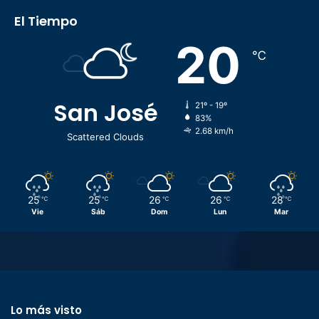
El Tiempo
20
℃
San José
21º - 19º
83%
2.68 km/h
Scattered Clouds
25
25
26
26
28
℃
℃
℃
℃
℃
Vie
Sáb
Dom
Lun
Mar
Lo más visto