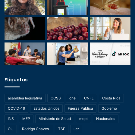
Etiquetas
asamblea legislativa
CCSS
cne
CNFL
Costa Rica
COVID-19
Estados Unidos
Fuerza Pública
Gobierno
INS
MEP
Ministerio de Salud
mopt
Nacionales
OIJ
Rodrigo Chaves.
TSE
ucr