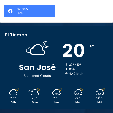
62.645
Fans
El Tiempo
20
℃
San José
27º - 19º
85%
4.47 km/h
Scattered Clouds
27
26
27
27
26
℃
℃
℃
℃
℃
Sáb
Dom
Lun
Mar
Mié