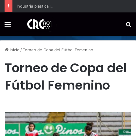
Industria plástica se suma a la economía circular
Menú
B
Inicio
/
Torneo de Copa del Fútbol Femenino
Torneo de Copa del
Fútbol Femenino