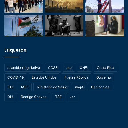
Etiquetas
asamblea legislativa
CCSS
cne
CNFL
Costa Rica
COVID-19
Estados Unidos
Fuerza Pública
Gobierno
INS
MEP
Ministerio de Salud
mopt
Nacionales
OIJ
Rodrigo Chaves.
TSE
ucr