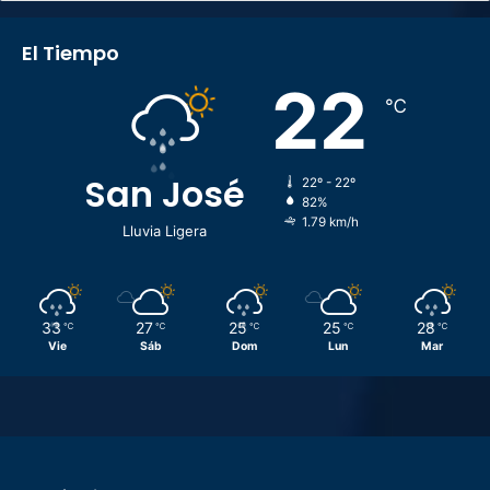
El Tiempo
22
℃
San José
22º - 22º
82%
1.79 km/h
Lluvia Ligera
33
27
25
25
28
℃
℃
℃
℃
℃
Vie
Sáb
Dom
Lun
Mar