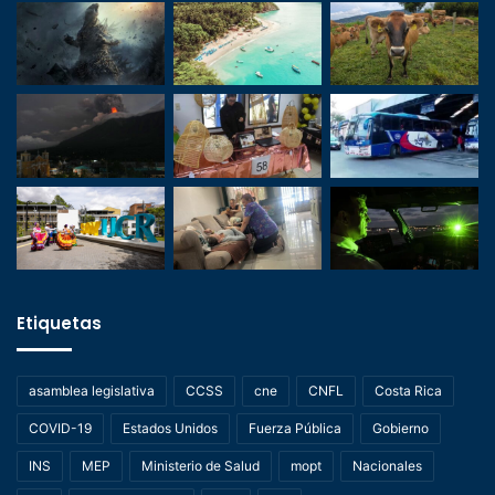
Etiquetas
asamblea legislativa
CCSS
cne
CNFL
Costa Rica
COVID-19
Estados Unidos
Fuerza Pública
Gobierno
INS
MEP
Ministerio de Salud
mopt
Nacionales