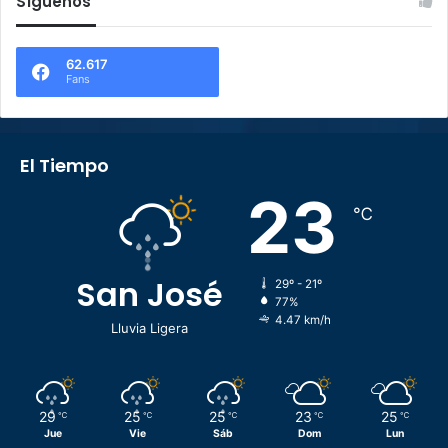
Síguenos
62.617
Fans
El Tiempo
23
℃
San José
29º - 21º
77%
4.47 km/h
Lluvia Ligera
29
25
25
23
25
℃
℃
℃
℃
℃
Jue
Vie
Sáb
Dom
Lun