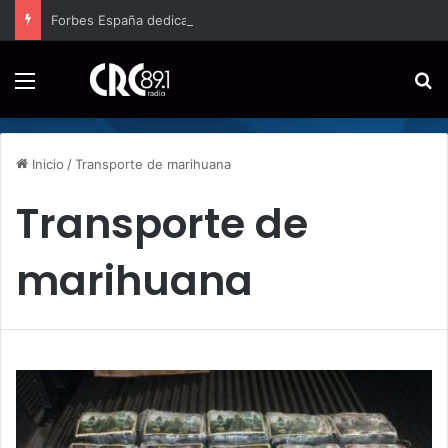
Forbes España dedica edición especial a Costa Rica para promover el turismo europeo
Menú
B
Inicio
/
Transporte de marihuana
Transporte de
marihuana