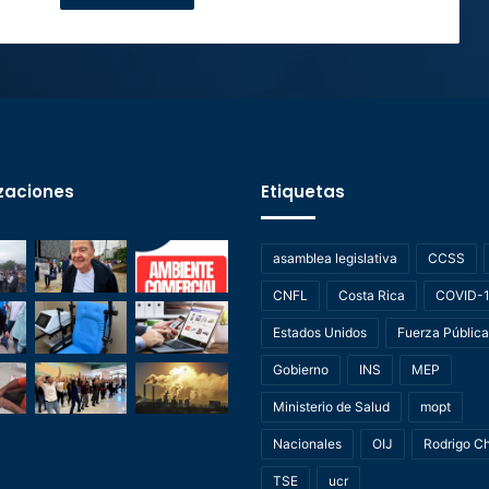
zaciones
Etiquetas
asamblea legislativa
CCSS
CNFL
Costa Rica
COVID-
Estados Unidos
Fuerza Pública
Gobierno
INS
MEP
Ministerio de Salud
mopt
Nacionales
OIJ
Rodrigo C
TSE
ucr