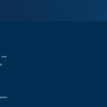
cne
19
haves.