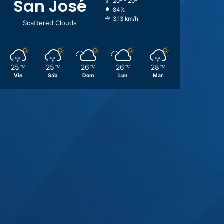
San José
20º - 20º
84%
3.13 km/h
Scattered Clouds
25
25
26
26
28
℃
℃
℃
℃
℃
Vie
Sáb
Dom
Lun
Mar