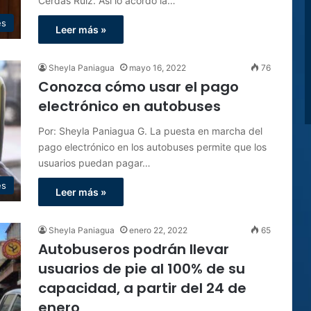
Cerdas Ruiz. Así lo acordó la…
es
Leer más »
Sheyla Paniagua
mayo 16, 2022
76
Conozca cómo usar el pago
electrónico en autobuses
Por: Sheyla Paniagua G. La puesta en marcha del
pago electrónico en los autobuses permite que los
usuarios puedan pagar…
es
Leer más »
Sheyla Paniagua
enero 22, 2022
65
Autobuseros podrán llevar
usuarios de pie al 100% de su
capacidad, a partir del 24 de
enero