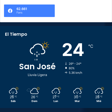
62.661
Fans
El Tiempo
24
℃
San José
26º - 24º
80%
5.36 km/h
Lluvia Ligera
26
26
27
30
28
℃
℃
℃
℃
℃
Sáb
Dom
Lun
Mar
Mié