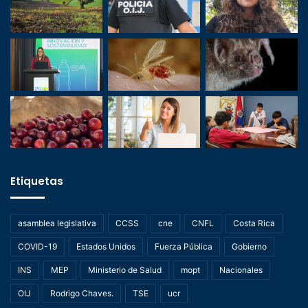
Etiquetas
asamblea legislativa
CCSS
cne
CNFL
Costa Rica
COVID-19
Estados Unidos
Fuerza Pública
Gobierno
INS
MEP
Ministerio de Salud
mopt
Nacionales
OIJ
Rodrigo Chaves.
TSE
ucr