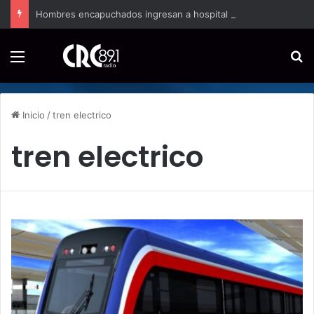
Hombres encapuchados ingresan a hospital de Nicoya y matan a paciente a balazos
Menú
B
Inicio
/
tren electrico
tren electrico