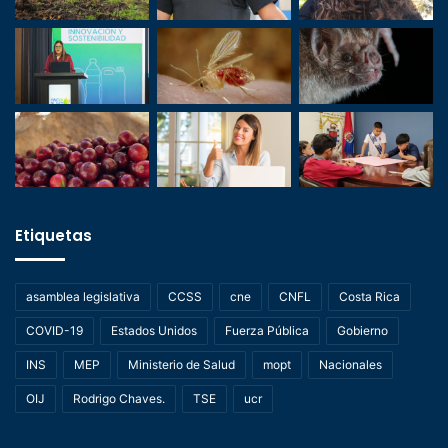
Etiquetas
asamblea legislativa
CCSS
cne
CNFL
Costa Rica
COVID-19
Estados Unidos
Fuerza Pública
Gobierno
INS
MEP
Ministerio de Salud
mopt
Nacionales
OIJ
Rodrigo Chaves.
TSE
ucr