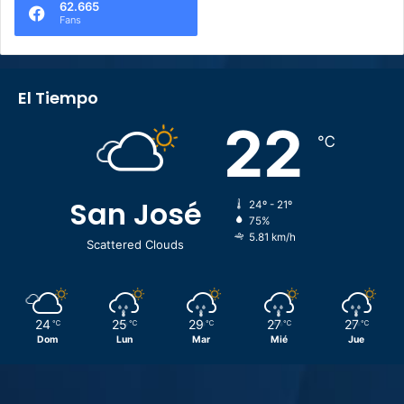
62.665
Fans
El Tiempo
22
℃
San José
24º - 21º
75%
5.81 km/h
Scattered Clouds
24
25
29
27
27
℃
℃
℃
℃
℃
Dom
Lun
Mar
Mié
Jue