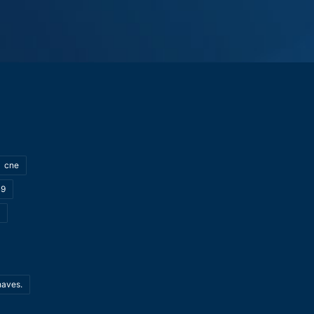
cne
19
haves.