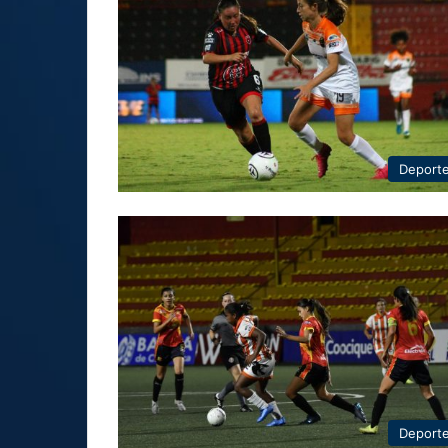
Deport
Deport