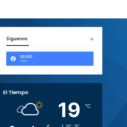
Síguenos
62.621
Fans
El Tiempo
19
℃
26º - 18º