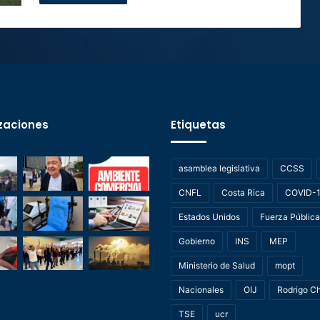
zaciones
Etiquetas
asamblea legislativa
CCSS
CNFL
Costa Rica
COVID-
Estados Unidos
Fuerza Pública
Gobierno
INS
MEP
Ministerio de Salud
mopt
Nacionales
OIJ
Rodrigo C
TSE
ucr