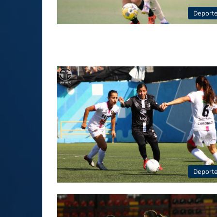
Deport
Deport