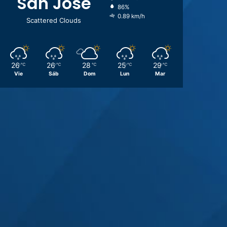
San José
86%
0.89 km/h
Scattered Clouds
26
26
28
25
29
℃
℃
℃
℃
℃
Vie
Sáb
Dom
Lun
Mar